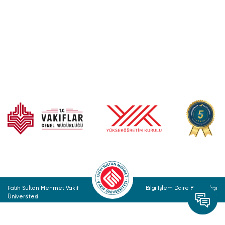
Fatih Sultan Mehmet Vakıf
Bilgi İşlem Daire Başkanlığı
Üniversitesi
© 2022