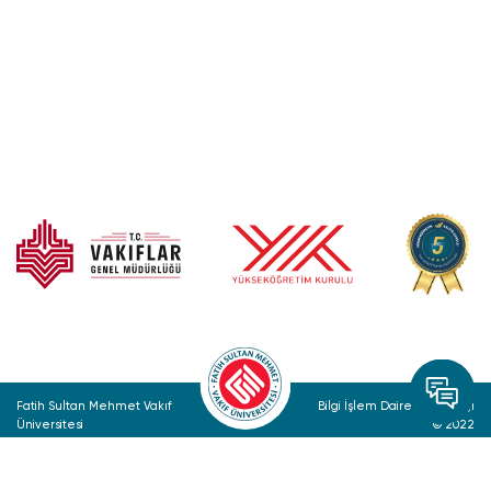
Fatih Sultan Mehmet Vakıf
Bilgi İşlem Daire Başkanlığı
Üniversitesi
© 2022