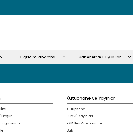
ro
Öğretim Programı
Haberler ve Duyurular
m
Kütüphane ve Yayınlar
Filmi
Kütüphane
/ Broşür
FSMVÜ Yayınları
 Logolarımız
FSM İlmî Araştırmalar
leri
bab