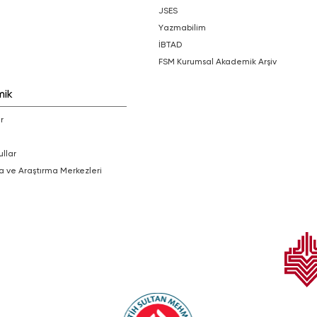
JSES
Yazmabilim
İBTAD
FSM Kurumsal Akademik Arşiv
mik
r
ullar
a ve Araştırma Merkezleri