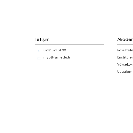
İletişim
Akade
0212 521 81 00
Fakültele
myo@fsm.edu.tr
Enstitüler
Yüksekok
Uygulam