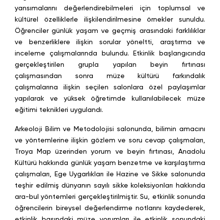
yansımalarını değerlendirebilmeleri için toplumsal ve
kültürel özelliklerle ilişkilendirilmesine örnekler sunuldu.
Öğrenciler günlük yaşam ve geçmiş arasındaki farklılıklar
ve benzerliklere ilişkin sorular yöneltti, araştırma ve
inceleme çalışmalarında bulundu. Etkinlik başlangıcında
gerçekleştirilen grupla yapılan beyin fırtınası
çalışmasından sonra müze kültürü farkındalık
çalışmalarına ilişkin seçilen salonlara özel paylaşımlar
yapılarak ve yüksek öğretimde kullanılabilecek müze
eğitimi teknikleri uygulandı.
Arkeoloji Bilim ve Metodolojisi salonunda, bilimin amacını
ve yöntemlerine ilişkin gözlem ve soru cevap çalışmaları,
Troya Map üzerinden yorum ve beyin fırtınası, Anadolu
Kültürü hakkında günlük yaşam benzetme ve karşılaştırma
çalışmaları, Ege Uygarlıkları ile Hazine ve Sikke salonunda
teşhir edilmiş dünyanın sayılı sikke koleksiyonları hakkında
ara-bul yöntemleri gerçekleştirilmiştir. Su, etkinlik sonunda
öğrencilerin bireysel değerlendirme notlarını kaydederek,
etkinlik başındaki müze yorumları ile etkinlik sonundaki