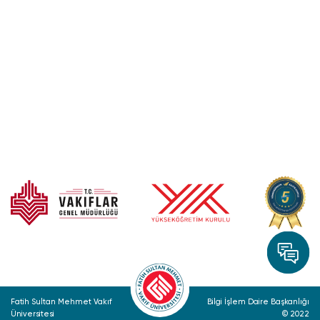
Fatih Sultan Mehmet Vakıf
Bilgi İşlem Daire Başkanlığı
Üniversitesi
© 2022